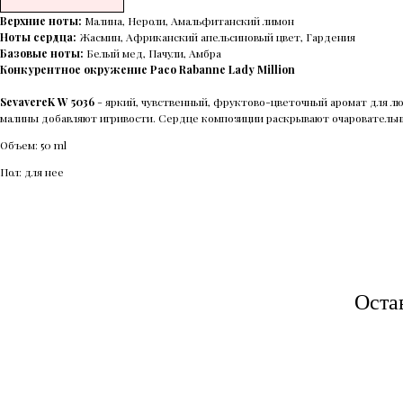
Верхние ноты:
Малина, Нероли, Амальфитанский лимон
Ноты сердца:
Жасмин, Африканский апельсиновый цвет, Гардения
Базовые ноты:
Белый мед, Пачули, Амбра
Конкурентное окружение Paco Rabanne Lady Million
SevavereK W 5036
- яркий, чувственный, фруктово-цветочный аромат для люб
малины добавляют игривости. Сердце композиции раскрывают очаровательны
Объем: 50 ml
Пол: для нее
Оста