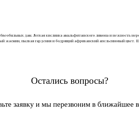
веобильных дам. Легкая кислинка амальфитанского лимона и нежность нероли
й жасмин, пылкая гардения и бодрящий африканский апельсиновый цвет. Шл
Остались вопросы?
вьте заявку и мы перезвоним в ближайшее в