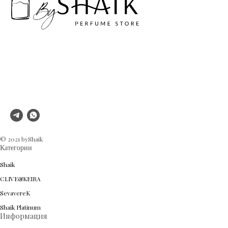
© 2021 byShaik
Категории
Shaik
CLIVE&KEIRA
SevavereK
Shaik Platinum
Информация