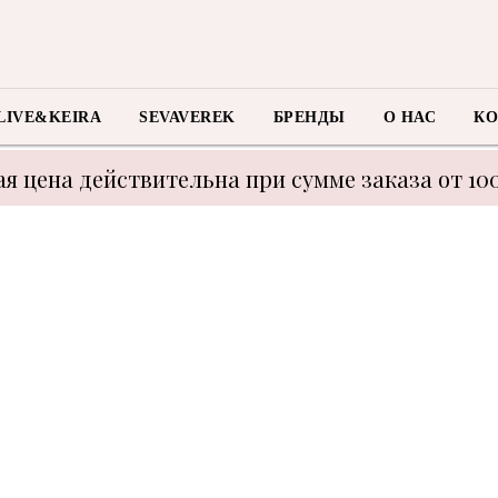
LIVE&KEIRA
SEVAVEREK
БРЕНДЫ
О НАС
КО
я цена действительна при сумме заказа от 10
 с техническими моментами цену уточнять у м