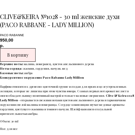
CLIVE&KEIRA №1028 - 30 ml женские духи
(PACO RABBANE - LADY MILLION)
PACO RABANNE
950,00
р.
В корзину
Верхние ноты:
малина, померанец, цветок апельсинового дерева
Ноты сердца:
жасмин, гардения, пачули, мед
Базовые ноты:
амбра
Конкурентное окружение Paco Rabanne Lady Million
Парфюм относится к древесно-цветочной группе и создан для ярких и целеустремленных
женщин, которые не лишены при этом чувства юмора. С самых первых нот аромат вселяет в
своею обладательницу позитивный настрой и толкает на новые свершения.
Clive & Keira 1028
Lady Milion
- открывается свежими нотами цветов апельсинового дерева в гармоничном
окружении спелой малины и померанца. С сердце композиции звучат медовые ароматы
гардении, цветущего жасмина и томного пачули. Шлейф наполнен сексуальной
притягательностью амбры.
Объем: 30 ml
Пол: для нее