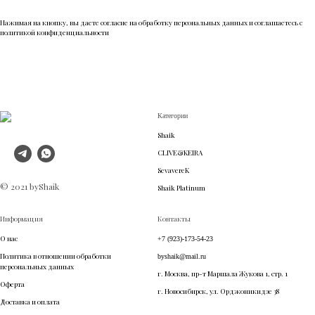
Нажимая на кнопку, вы даете согласие на обработку персональных данных и соглашаетесь c
политикой конфиденциальности
Категории
Shaik
CLIVE&KEIRA
SevavereK
© 2021 byShaik
Shaik Platinum
Информация
Контакты
О нас
+7 (923)-173-54-23
Политика в отношении обработки
byshaik@mail.ru
персональных данных
г. Москва, пр-т Маршала Жукова 1, стр. 1
Оферта
г. Новосибирск, ул. Орджоникидзе 38
Доставка и оплата