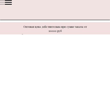
Оптовая цена действительна при сумме заказа от
10000 руб
В связи с техническими моментами цену уточнять у
менеджера