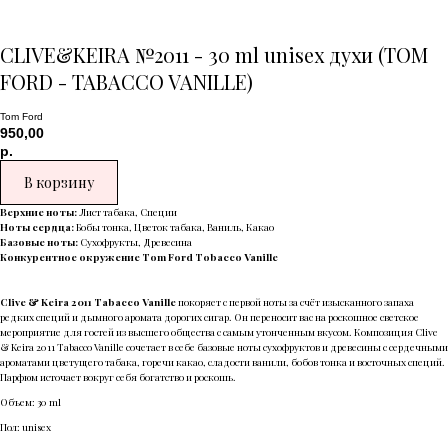
CLIVE&KEIRA №2011 - 30 ml unisex духи (TOM
FORD - TABACCO VANILLE)
Tom Ford
950,00
р.
В корзину
Верхние ноты:
Лист табака, Специи
Ноты сердца:
Бобы тонка, Цветок табака, Ваниль, Какао
Базовые ноты:
Сухофрукты, Древесина
Конкурентное окружение Tom Ford Tobacco Vanille
Clive & Keira 2011 Tabacco Vanille
покоряет с первой ноты за счёт изысканного запаха
редких специй и дымного аромата дорогих сигар. Он переносит вас на роскошное светское
мероприятие для гостей из высшего общества с самым утонченным вкусом. Композиция Clive
& Keira 2011 Tabacco Vanille сочетает в себе базовые ноты сухофруктов и древесины с сердечными
ароматами цветущего табака, горечи какао, сладости ванили, бобов тонка и восточных специй.
Парфюм источает вокруг себя богатство и роскошь.
Объем: 30 ml
Пол: unisex