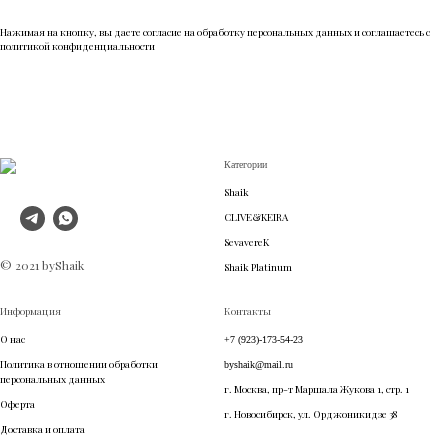
Нажимая на кнопку, вы даете согласие на обработку персональных данных и соглашаетесь c
политикой конфиденциальности
Категории
Shaik
CLIVE&KEIRA
SevavereK
© 2021 byShaik
Shaik Platinum
Информация
Контакты
О нас
+7 (923)-173-54-23
Политика в отношении обработки
byshaik@mail.ru
персональных данных
г. Москва, пр-т Маршала Жукова 1, стр. 1
Оферта
г. Новосибирск, ул. Орджоникидзе 38
Доставка и оплата