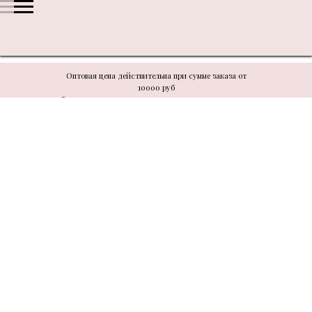
Оптовая цена действительна при сумме заказа от
10000 руб
В связи с техническими моментами цену уточнять у
менеджера