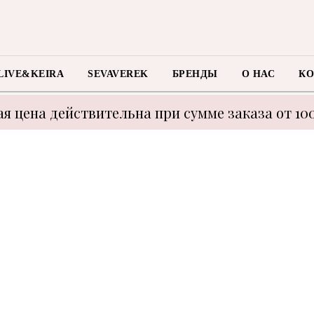
LIVE&KEIRA
SEVAVEREK
БРЕНДЫ
О НАС
КО
я цена действительна при сумме заказа от 10
 с техническими моментами цену уточнять у м