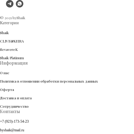
© 2021 byShaik
Категории
Shaik
CLIVE&KEIRA
SevavereK
Shaik Platinum
Информация
О нас
Политика в отношении обработки персональных данных
Оферта
Доставка и оплата
Сотрудничество
Контакты
+7 (923)-173-54-23
byshaik@mail.ru