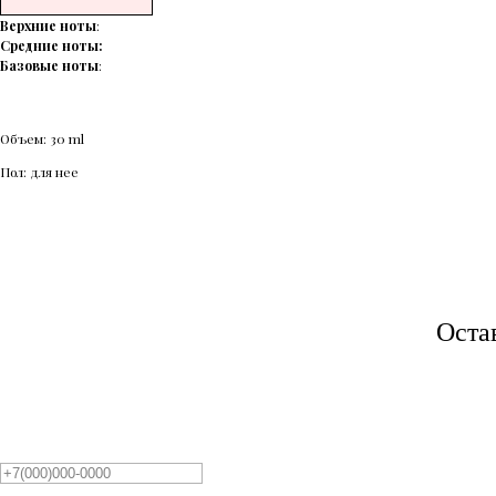
Верхние ноты
:
Средние ноты:
Базовые ноты
:
Объем: 30 ml
Пол: для нее
Оста