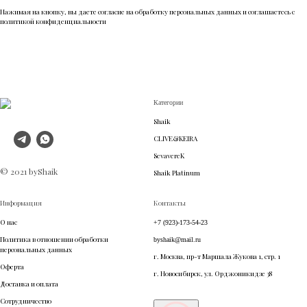
Нажимая на кнопку, вы даете согласие на обработку персональных данных и соглашаетесь c
политикой конфиденциальности
Категории
Shaik
CLIVE&KEIRA
SevavereK
© 2021 byShaik
Shaik Platinum
Информация
Контакты
О нас
+7 (923)-173-54-23
Политика в отношении обработки
byshaik@mail.ru
персональных данных
г. Москва, пр-т Маршала Жукова 1, стр. 1
Оферта
г. Новосибирск, ул. Орджоникидзе 38
Доставка и оплата
Сотрудничество