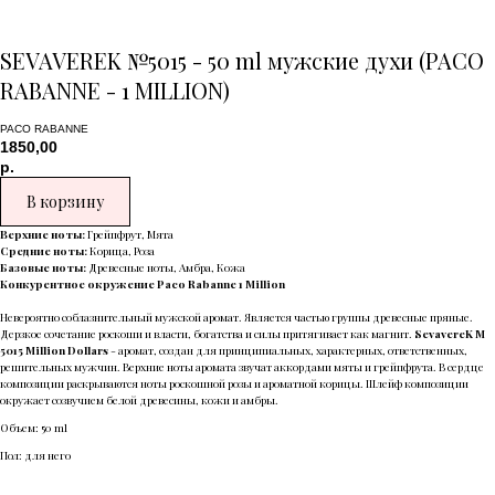
SEVAVEREK №5015 - 50 ml мужские духи (PACO
RABANNE - 1 MILLION)
PACO RABANNE
1850,00
р.
В корзину
Верхние ноты:
Грейпфрут, Мята
Средние ноты:
Корица, Роза
Базовые ноты:
Древесные ноты, Амбра, Кожа
Конкурентное окружение Paco Rabanne 1 Million
Невероятно соблазнительный мужской аромат. Является частью группы древесные пряные.
Дерзкое сочетание роскоши и власти, богатства и силы притягивает как магнит.
SevavereK M
5015 Million Dollars
- аромат, создан для принципиальных, характерных, ответственных,
решительных мужчин. Верхние ноты аромата звучат аккордами мяты и грейпфрута. В сердце
композиции раскрываются ноты роскошной розы и ароматной корицы. Шлейф композиции
окружает созвучием белой древесины, кожи и амбры.
Объем: 50 ml
Пол: для него