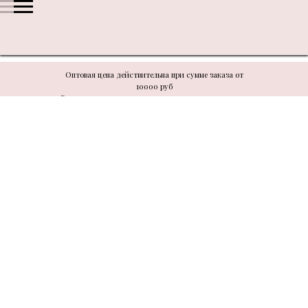
Оптовая цена действительна при сумме заказа от
10000 руб
В связи с техническими моментами цену уточнять у
менеджера