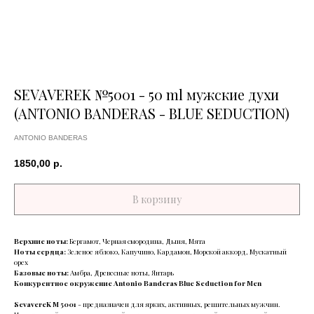
SEVAVEREK №5001 - 50 ml мужские духи
(ANTONIO BANDERAS - BLUE SEDUCTION)
ANTONIO BANDERAS
1850,00
р.
В корзину
Верхние ноты:
Бергамот, Черная смородина, Дыня, Мята
Ноты сердца:
Зеленое яблоко, Капучино, Кардамон, Морской аккорд, Мускатный
орех
Базовые ноты:
Амбра, Древесные ноты, Янтарь
Конкурентное окружение Antonio Banderas Blue Seduction for Men
SevavereK M 5001
- предназначен для ярких, активных, решительных мужчин.