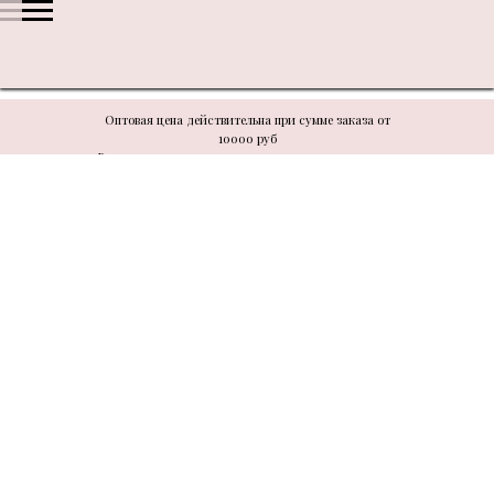
Оптовая цена действительна при сумме заказа от
10000 руб
В связи с техническими моментами цену уточнять у
менеджера