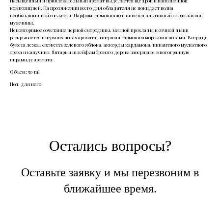
Насыщенный и привлекательный аромат выделяется щедрой и наполненной
композицией. На протяжении всего дня обладателя не покидает волна
необыкновенной свежести. Парфюм гармонично впишется в активный образ жизни
мужчины.
Неповторимое сочетание черной смородины, мятной прохлады и сочной дыни
раскрывается в верхних нотах аромата, завершая гармонию морскими нотами. В сердце
букета лежат свежесть зеленого яблока, аккорды кардамона, пикантного мускатного
ореха и капучино. Янтарь и шлейф амбрового дерева завершают многогранную
пирамиду аромата.
Объем: 50 ml
Пол: для него
Остались вопросы?
Оставьте заявку и мы перезвоним в
ближайшее время.