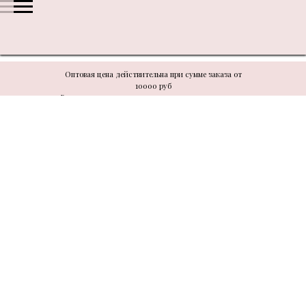
Оптовая цена действительна при сумме заказа от
10000 руб
В связи с техническими моментами цену уточнять у
менеджера