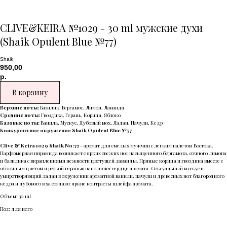
CLIVE&KEIRA №1029 - 30 ml мужские духи
(Shaik Opulent Blue №77)
Shaik
950,00
р.
В корзину
Верхние ноты:
Базилик, Бергамот, Лимон, Лаванда
Средние ноты:
Гвоздика, Герань, Корица, Яблоко
Базовые ноты:
Ваниль, Мускус, Дубовый мох, Ладан, Пачули, Кедр
Конкурентное окружение Shaik Opulent Blue №77
Clive & Keira 1029 Shaik No:77
- аромат для смелых мужчин с легким налетом Востока.
Парфюмерная пирамида возникает с ярких свежих нот насыщенного бергамота, сочного лимона
и базилика с вкраплениями нежности цветущей лаванды. Пряные корица и гвоздика вместе с
яблочным цветом и резкой геранью наполняют сердце аромата. Сексуальный мускус и
умиротворяющий ладан в окружении ароматной ванили, пачули и древесных нот благородного
кедра и дубового мха создают яркие контрасты шлейфа аромата.
Объем: 30 ml
Пол: для него