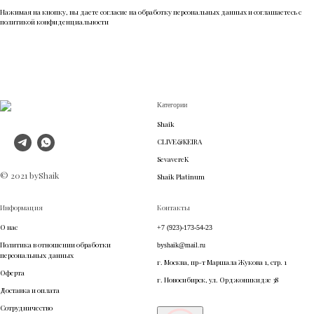
Нажимая на кнопку, вы даете согласие на обработку персональных данных и соглашаетесь c
политикой конфиденциальности
Категории
Shaik
CLIVE&KEIRA
SevavereK
© 2021 byShaik
Shaik Platinum
Информация
Контакты
О нас
+7 (923)-173-54-23
Политика в отношении обработки
byshaik@mail.ru
персональных данных
г. Москва, пр-т Маршала Жукова 1, стр. 1
Оферта
г. Новосибирск, ул. Орджоникидзе 38
Доставка и оплата
Сотрудничество