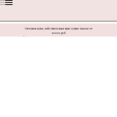
Оптовая цена действительна при сумме заказа от
10000 руб
В связи с техническими моментами цену уточнять у
менеджера