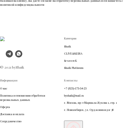
Нажимая на кнопку, вы даете согласие на обработку персональных данных и соглашаетесь c
политикой конфиденциальности
Категории
Shaik
CLIVE&KEIRA
SevavereK
© 2021 byShaik
Shaik Platinum
Информация
Контакты
О нас
+7 (923)-173-54-23
Политика в отношении обработки
byshaik@mail.ru
персональных данных
г. Москва, пр-т Маршала Жукова 1, стр. 1
Оферта
г. Новосибирск, ул. Орджоникидзе 38
Доставка и оплата
Сотрудничество