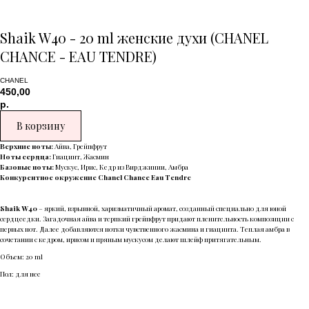
Shaik W40 - 20 ml женские духи (CHANEL
CHANCE - EAU TENDRE)
CHANEL
450,00
р.
В корзину
Верхние ноты:
Айва, Грейпфрут
Ноты сердца:
Гиацинт, Жасмин
Базовые ноты:
Мускус, Ирис, Кедр из Вирджинии, Амбра
Конкурентное окружение Chanel Chance Eau Tendre
Shaik W40
– яркий, взрывной, харизматичный аромат, созданный специально для юной
сердцеедки. Загадочная айва и терпкий грейпфрут придают пленительность композиции с
первых нот. Далее добавляются нотки чувственного жасмина и гиацинта. Теплая амбра в
сочетании с кедром, ирисом и пряным мускусом делают шлейф притягательным.
Объем: 20 ml
Пол: для нее