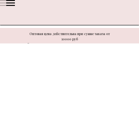
Оптовая цена действительна при сумме заказа от
10000 руб
В связи с техническими моментами цену уточнять у
менеджера