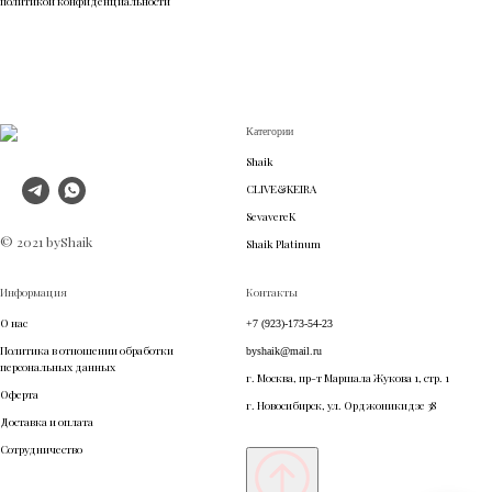
политикой конфиденциальности
Категории
Shaik
CLIVE&KEIRA
SevavereK
© 2021 byShaik
Shaik Platinum
Информация
Контакты
О нас
+7 (923)-173-54-23
Политика в отношении обработки
byshaik@mail.ru
персональных данных
г. Москва, пр-т Маршала Жукова 1, стр. 1
Оферта
г. Новосибирск, ул. Орджоникидзе 38
Доставка и оплата
Сотрудничество