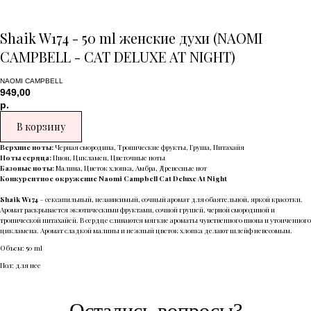
Shaik W174 - 50 ml женские духи (NAOMI
CAMPBELL - CAT DELUXE AT NIGHT)
NAOMI CAMPBELL
949,00
р.
В корзину
Верхние ноты:
Черная смородина, Тропические фрукты, Груша, Питахайя
Ноты сердца:
Пион, Цикламен, Цветочные ноты
Базовые ноты:
Малина, Цветок хлопка, Амбра, Древесные нот
Конкурентное окружение Naomi Campbell Cat Deluxe At Night
Shaik W174
– сексапильный, независимый, сочный аромат для обаятельной, яркой красотки.
Аромат раскрывается экзотическими фруктами, сочной грушей, черной смородиной и
тропической питахайей. В сердце сливаются мягкие ароматы чувственного пиона и утонченного
цикламена. Аромат сладкой малины и нежный цветок хлопка делают шлейф невесомым.
Объем: 50 ml
Пол: для нее
Остались вопросы?