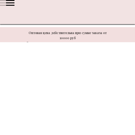
Оптовая цена действительна при сумме заказа от
10000 руб
В связи с техническими моментами цену уточнять у
менеджера