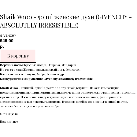
Shaik W100 - 50 ml женские духи (GIVENCHY -
ABSOLUTELY IRRESISTIBLE)
GIVENCHY
949,00
р.
В корзину
Верхние ноты:
Красные ягоды, Паприка, Мандарин
Ноты сердца:
Жасмин, Апельсиновый цвет, Гелиотроп
Базовые ноты:
Пачули, Амбра, Белый кедр
Конкурентное окружение Givenchy Absolutely Irresistible
Shaik W100
- нежный, яркий аромат для страстной девушки. Начало композиции
представлено пикантными нотами паприки в сочетании с соком спелого мандарина и ароматом
красных ягод. Постепенно в игру вступают звуки восточного жасмина, филигранность
апельсинового цвета и яркость гелиотропа. В томном шлейфе соединены терпкий пачули,
свежесть белого кедра и мускусная амбра.
Объем: 50 ml
Пол: для нее