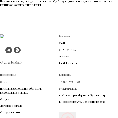
Нажимая на кнопку, вы даете согласие на обработку персональных данных и соглашаетесь c
политикой конфиденциальности
Категории
Shaik
CLIVE&KEIRA
SevavereK
© 2021 byShaik
Shaik Platinum
Информация
Контакты
О нас
+7 (923)-173-54-23
Политика в отношении обработки
byshaik@mail.ru
персональных данных
г. Москва, пр-т Маршала Жукова 1, стр. 1
Оферта
г. Новосибирск, ул. Орджоникидзе 38
Доставка и оплата
Сотрудничество