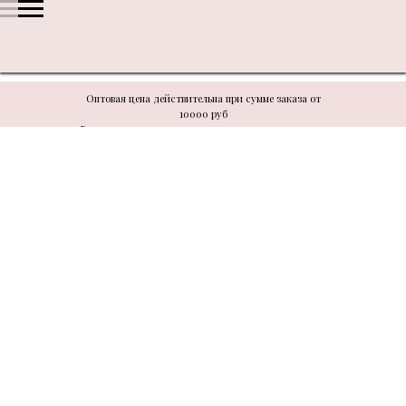
Оптовая цена действительна при сумме заказа от
10000 руб
В связи с техническими моментами цену уточнять у
менеджера