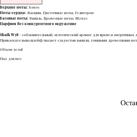
Верхние ноты:
Кокос
Ноты сердца:
Жасмин, Цветочные ноты, Гелиотроп
Базовые ноты:
Ваниль, Древесные ноты, Мускус
Парфюм без конкурентного окружение
Shaik W58
- соблазнительный, экзотический аромат для ярких и энергичных 
Привлекательны шлейф пылает сладостью ванили, томными древесными нота
Объем: 50 ml
Пол: для нее
Оста