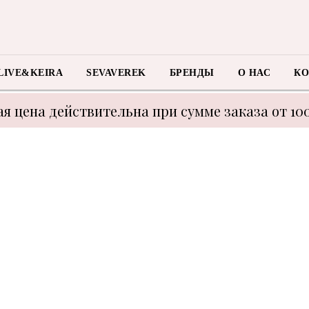
LIVE&KEIRA
SEVAVEREK
БРЕНДЫ
О НАС
КО
я цена действительна при сумме заказа от 10
 с техническими моментами цену уточнять у м