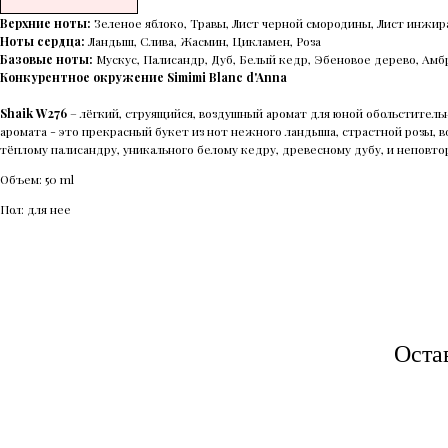
Верхние ноты:
Зеленое яблоко, Травы, Лист черной смородины, Лист инжир
Ноты сердца:
Ландыш, Слива, Жасмин, Цикламен, Роза
Базовые ноты:
Мускус, Палисандр, Дуб, Белый кедр, Эбеновое дерево, Амб
Конкурентное окружение Simimi Blanc d'Anna
Shaik W276
– лёгкий, струящийся, воздушный аромат для юной обольстительн
аромата - это прекрасный букет из нот нежного ландыша, страстной розы, 
тёплому палисандру, уникального белому кедру, древесному дубу, и неповт
Объем: 50 ml
Пол: для нее
Оста