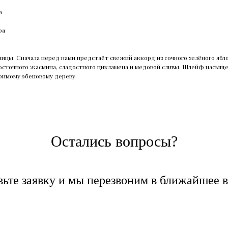
а
ра
ицы. Сначала перед нами предстаёт свежий аккорд из сочного зелёного ябл
восточного жасмина, сладостного цикламена и медовой сливы. Шлейф насыще
оримому эбеновому дереву.
Остались вопросы?
вьте заявку и мы перезвоним в ближайшее в