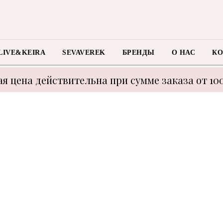
LIVE&KEIRA
SEVAVEREK
БРЕНДЫ
О НАС
КО
я цена действительна при сумме заказа от 10
 с техническими моментами цену уточнять у м