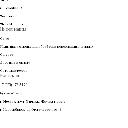
Shaik
CLIVE&KEIRA
SevavereK
Shaik Platinum
Информация
О нас
Политика в отношении обработки персональных данных
Оферта
Доставка и оплата
Сотрудничество
Контакты
+7 (923)-173-54-23
byshaik@mail.ru
г. Москва, пр-т Маршала Жукова 1, стр. 1
г. Новосибирск, ул. Орджоникидзе 38