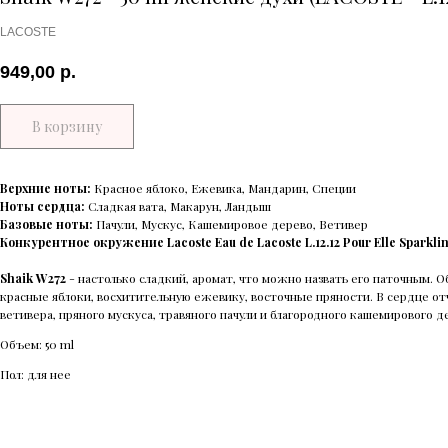
LACOSTE
949,00
р.
В корзину
Верхние ноты:
Красное яблоко, Ежевика, Мандарин, Специи
Ноты сердца:
Сладкая вата, Макарун, Ландыш
Базовые ноты:
Пачули, Мускус, Кашемировое дерево, Ветивер
Конкурентное окружение Lacoste Eau de Lacoste L.12.12 Pour Elle Sparkli
Shaik W272
- настолько сладкий, аромат, что можно назвать его паточным. 
красные яблоки, восхитительную ежевику, восточные пряности. В сердце от
ветивера, пряного мускуса, травяного пачули и благородного кашемирового д
Объем: 50 ml
Пол: для нее