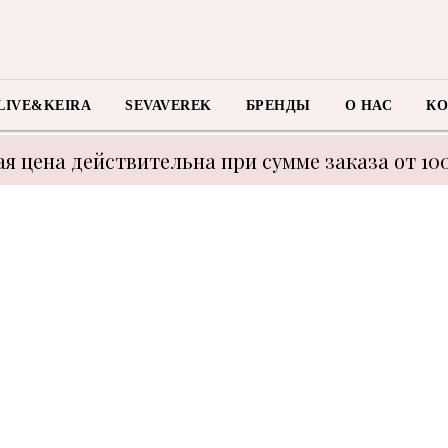
LIVE&KEIRA
SEVAVEREK
БРЕНДЫ
О НАС
КО
я цена действительна при сумме заказа от 10
 с техническими моментами цену уточнять у м