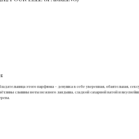
ng
Обладательница этого парфюма - девушка в себе уверенная, обаятельная, се
чётливы слышны ноты нежного ландыша, сладкой сахарной ватой и вкуснейши
ерева.