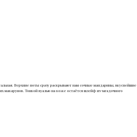
ксуальная. Верхние ноты сразу раскрывают нам сочные мандарины, вкуснейшие
х макарунов. Тонкой вуалью на коже остаётся шлейф из загадочного