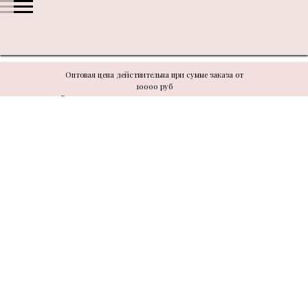
Оптовая цена действительна при сумме заказа от
10000 руб
В связи с техническими моментами цену уточнять у
менеджера