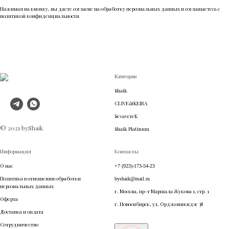
Нажимая на кнопку, вы даете согласие на обработку персональных данных и соглашаетесь c
политикой конфиденциальности
Категории
Shaik
CLIVE&KEIRA
SevavereK
© 2021 byShaik
Shaik Platinum
Информация
Контакты
О нас
+7 (923)-173-54-23
Политика в отношении обработки
byshaik@mail.ru
персональных данных
г. Москва, пр-т Маршала Жукова 1, стр. 1
Оферта
г. Новосибирск, ул. Орджоникидзе 38
Доставка и оплата
Сотрудничество