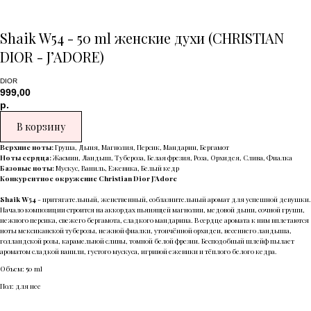
Shaik W54 - 50 ml женские духи (CHRISTIAN
DIOR - J’ADORE)
DIOR
999,00
р.
В корзину
Верхние ноты:
Груша, Дыня, Магнолия, Персик, Мандарин, Бергамот
Ноты сердца:
Жасмин, Ландыш, Тубероза, Белая фрезия, Роза, Орхидея, Слива, Фиалка
Базовые ноты:
Мускус, Ваниль, Ежевика, Белый кедр
Конкурентное окружение Christian Dior J'Adore
Shaik W54
- притягательный, женственный, соблазнительный аромат для успешной девушки.
Начало композиции строится на аккордах пьянящей магнолии, медовой дыни, сочной груши,
нежного персика, свежего бергамота, сладкого мандарина. В сердце аромата к ним вплетаются
ноты мексиканской туберозы, нежной фиалки, утончённой орхидеи, весеннего ландыша,
голландской розы, карамельной сливы, томной белой фрезии. Бесподобный шлейф пылает
ароматом сладкой ванили, густого мускуса, игривой ежевики и тёплого белого кедра.
Объем: 50 ml
Пол: для нее