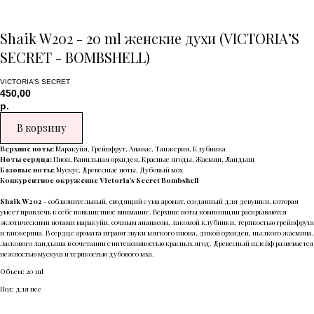
Shaik W202 - 20 ml женские духи (VICTORIA’S
SECRET - BOMBSHELL)
VICTORIA’S SECRET
450,00
р.
В корзину
Верхние ноты:
Маракуйя, Грейпфрут, Ананас, Танжерин, Клубника
Ноты сердца:
Пион, Ванильная орхидея, Красные ягоды, Жасмин, Ландыш
Базовые ноты:
Мускус, Древесные ноты, Дубовый мох
Конкурентное окружение Victoria's Secret Bombshell
Shaik W202
- соблазнительный, сводящий с ума аромат, созданный для девушки, которая
умеет привлечь к себе повышенное внимание. Верхние ноты композиции раскрываются
экзотическими нотами маракуйи, сочным ананасом, лакомой клубники, терпкостью грейпфрута
и танжерина. В сердце аромата играют звуки мягкого пиона, дикой орхидеи, пылкого жасмина,
ласкового ландыша в сочетании с интенсивностью красных ягод. Древесный шлейф развевается
нежностью мускуса и терпкостью дубового мха.
Объем: 20 ml
Пол: для нее