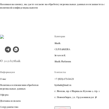
Нажимая на кнопку, вы даете согласие на обработку персональных данных и соглашаетесь c
политикой конфиденциальности
Категории
Shaik
CLIVE&KEIRA
SevavereK
© 2021 byShaik
Shaik Platinum
Информация
Контакты
О нас
+7 (923)-173-54-23
Политика в отношении обработки
byshaik@mail.ru
персональных данных
г. Москва, пр-т Маршала Жукова 1, стр. 1
Оферта
г. Новосибирск, ул. Орджоникидзе 38
Доставка и оплата
Сотрудничество