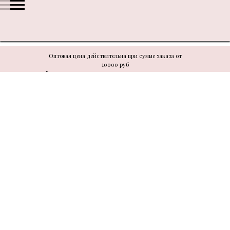
Оптовая цена действительна при сумме заказа от
10000 руб
В связи с техническими моментами цену уточнять у
менеджера