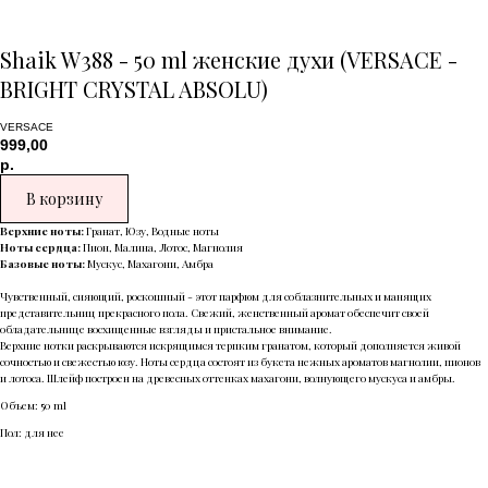
Shaik W388 - 50 ml женские духи (VERSACE -
BRIGHT CRYSTAL ABSOLU)
VERSACE
999,00
р.
В корзину
Верхние ноты:
Гранат, Юзу, Водные ноты
Ноты сердца:
Пион, Малина, Лотос, Магнолия
Базовые ноты:
Мускус, Махагони, Амбра
Чувственный, сияющий, роскошный - этот парфюм для соблазнительных и манящих
представительниц прекрасного пола. Свежий, женственный аромат обеспечит своей
обладательнице восхищенные взгляды и пристальное внимание.
Верхние нотки раскрываются искрящимся терпким гранатом, который дополняется живой
сочностью и свежестью юзу. Ноты сердца состоят из букета нежных ароматов магнолии, пионов
и лотоса. Шлейф построен на древесных оттенках махагони, волнующего мускуса и амбры.
Объем: 50 ml
Пол: для нее