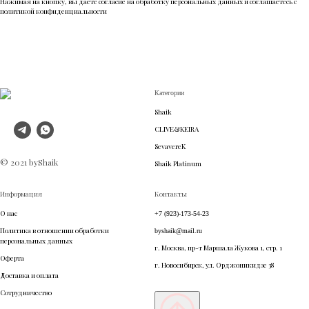
Нажимая на кнопку, вы даете согласие на обработку персональных данных и соглашаетесь c
политикой конфиденциальности
Категории
Shaik
CLIVE&KEIRA
SevavereK
© 2021 byShaik
Shaik Platinum
Информация
Контакты
О нас
+7 (923)-173-54-23
Политика в отношении обработки
byshaik@mail.ru
персональных данных
г. Москва, пр-т Маршала Жукова 1, стр. 1
Оферта
г. Новосибирск, ул. Орджоникидзе 38
Доставка и оплата
Сотрудничество