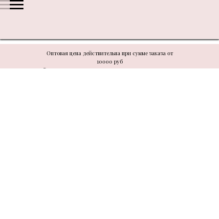
Оптовая цена действительна при сумме заказа от
10000 руб
В связи с техническими моментами цену уточнять у
менеджера