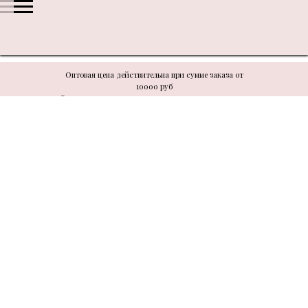
Оптовая цена действительна при сумме заказа от
10000 руб
В связи с техническими моментами цену уточнять у
менеджера