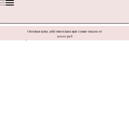
Оптовая цена действительна при сумме заказа от
10000 руб
В связи с техническими моментами цену уточнять у
менеджера