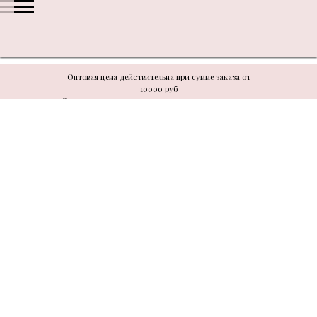
Оптовая цена действительна при сумме заказа от
10000 руб
В связи с техническими моментами цену уточнять у
менеджера