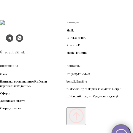
Категории
Shaik
CLIVE&KEIRA
SevavereK
© 2021 byShaik
Shaik Platinum
Информация
Контакты
О нас
+7 (923)-173-54-23
Политика в отношении обработки
byshaik@mail.ru
персональных данных
г. Москва, пр-т Маршала Жукова 1, стр. 1
Оферта
г. Новосибирск, ул. Орджоникидзе 38
Доставка и оплата
Сотрудничество