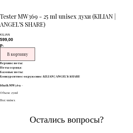
Tester MW369 - 25 ml unisex духи (KILIAN |
ANGEL'S SHARE)
KILIAN
599,00
р.
В корзину
Верхние ноты:
Ноты сердца:
Базовые ноты:
Конкурентное окружение: KILIAN | ANGEL'S SHARE
Shaik MW369
–
Объем: 25 ml
Пол: unisex
Остались вопросы?