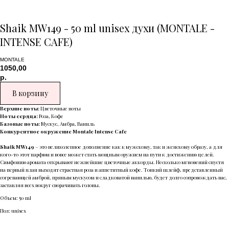
Shaik MW149 - 50 ml unisex духи (MONTALE -
INTENSE CAFE)
MONTALE
1050,00
р.
В корзину
Верхние ноты:
Цветочные ноты
Ноты сердца:
Роза, Кофе
Базовые ноты:
Мускус, Амбра, Ваниль
Конкурентное окружение Montale Intense Cafe
Shaik MW149
– это великолепное дополнение как к мужскому, так и женскому образу, а для
кого-то этот парфюм и вовсе может стать мощным оружием на пути к достижению целей.
Симфонию аромата открывают нежнейшие цветочные аккорды. Несколько мгновений спустя
на первый план выходят страстная роза и аппетитный кофе. Тонкий шлейф, представленный
согревающей амброй, пряным мускусом и сладковатой ванилью, будет долго сопровождать вас,
заставляя всех вокруг сворачивать головы.
Объем: 50 ml
Пол: unisex