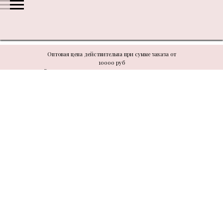
Оптовая цена действительна при сумме заказа от
10000 руб
В связи с техническими моментами цену уточнять у
менеджера