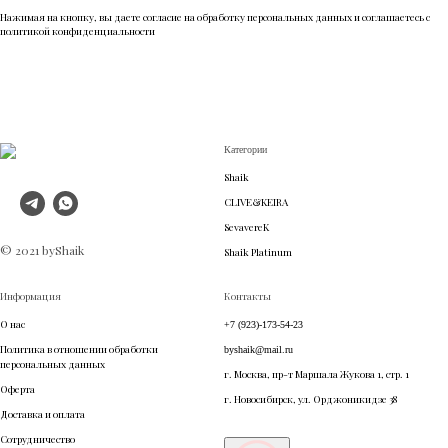
Нажимая на кнопку, вы даете согласие на обработку персональных данных и соглашаетесь c
политикой конфиденциальности
Категории
Shaik
CLIVE&KEIRA
SevavereK
© 2021 byShaik
Shaik Platinum
Информация
Контакты
О нас
+7 (923)-173-54-23
Политика в отношении обработки
byshaik@mail.ru
персональных данных
г. Москва, пр-т Маршала Жукова 1, стр. 1
Оферта
г. Новосибирск, ул. Орджоникидзе 38
Доставка и оплата
Сотрудничество