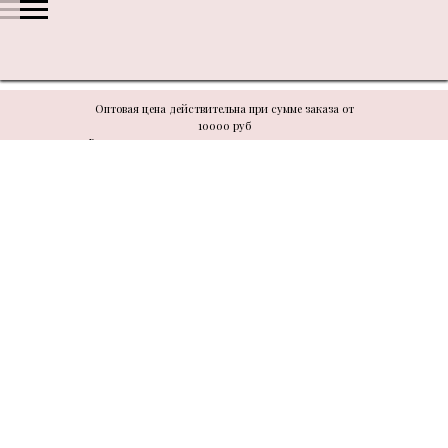
Оптовая цена действительна при сумме заказа от
10000 руб
В связи с техническими моментами цену уточнять у
менеджера