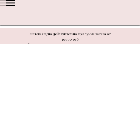
Оптовая цена действительна при сумме заказа от
10000 руб
В связи с техническими моментами цену уточнять у
менеджера