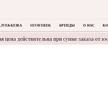
LIVE&KEIRA
SEVAVEREK
БРЕНДЫ
О НАС
КО
я цена действительна при сумме заказа от 10
 с техническими моментами цену уточнять у м