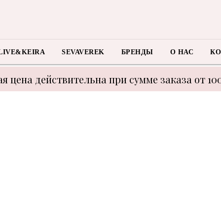
LIVE&KEIRA
SEVAVEREK
БРЕНДЫ
О НАС
КО
я цена действительна при сумме заказа от 10
 с техническими моментами цену уточнять у м