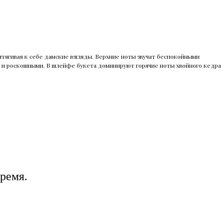
тягивая к себе дамские взгляды. Верхние ноты звучат беспокойными
и и роскошными. В шлейфе букета доминируют горячие ноты хвойного кедра
ремя.