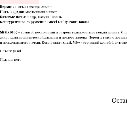
Верхние ноты:
Лаванда, Лимон
Ноты сердца:
Апельсиновый цвет
Базовые ноты:
Кедр, Пачули, Ваниль
Конкурентное окружение Gucci Guilty Pour Homme
Shaik M69
- томный, постоянный и очаровательно-интригующий аромат. Он р
аккордами ароматической лаванды и зрелого лимона. Переплетаясь с нотам
и привлекающего пачули. Композиция
Shaik M69
- это яркий ход эффективно
Объем: 50 ml
Пол: для него
Оста