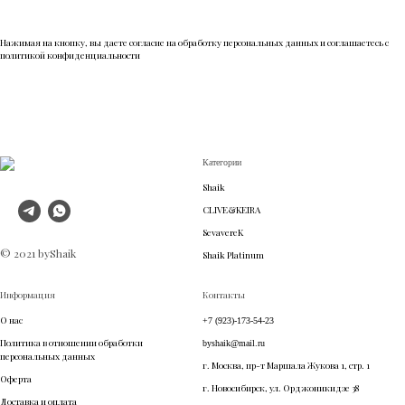
Нажимая на кнопку, вы даете согласие на обработку персональных данных и соглашаетесь c
политикой конфиденциальности
Категории
Shaik
CLIVE&KEIRA
SevavereK
© 2021 byShaik
Shaik Platinum
Информация
Контакты
О нас
+7 (923)-173-54-23
Политика в отношении обработки
byshaik@mail.ru
персональных данных
г. Москва, пр-т Маршала Жукова 1, стр. 1
Оферта
г. Новосибирск, ул. Орджоникидзе 38
Доставка и оплата