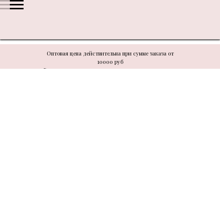
Оптовая цена действительна при сумме заказа от
10000 руб
В связи с техническими моментами цену уточнять у
менеджера