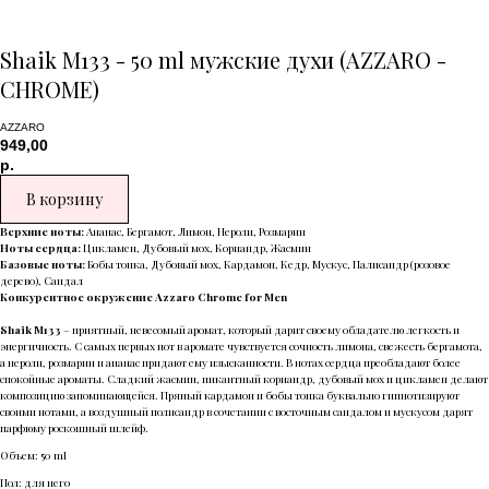
Shaik M133 - 50 ml мужские духи (AZZARO -
CHROME)
AZZARO
949,00
р.
В корзину
Верхние ноты:
Ананас, Бергамот, Лимон, Нероли, Розмарин
Ноты сердца:
Цикламен, Дубовый мох, Кориандр, Жасмин
Базовые ноты:
Бобы тонка, Дубовый мох, Кардамон, Кедр, Мускус, Палисандр (розовое
дерево), Сандал
Конкурентное окружение Azzaro Chrome for Men
Shaik M133
– приятный, невесомый аромат, который дарит своему обладателю легкость и
энергичность. С самых первых нот в аромате чувствуется сочность лимона, свежесть бергамота,
а нероли, розмарин и ананас придают ему изысканности. В нотах сердца преобладают более
спокойные ароматы. Сладкий жасмин, пикантный кориандр, дубовый мох и цикламен делают
композицию запоминающейся. Пряный кардамон и бобы тонка буквально гипнотизируют
своими нотами, а воздушный полисандр в сочетании с восточным сандалом и мускусом дарят
парфюму роскошный шлейф.
Объем: 50 ml
Пол: для него