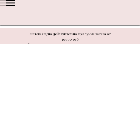
Оптовая цена действительна при сумме заказа от
10000 руб
В связи с техническими моментами цену уточнять у
менеджера