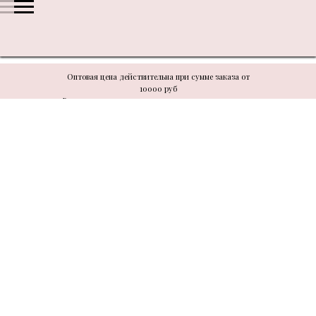
Оптовая цена действительна при сумме заказа от
10000 руб
В связи с техническими моментами цену уточнять у
менеджера