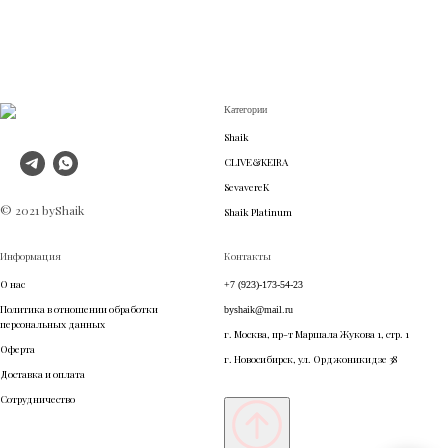
Категории
Shaik
CLIVE&KEIRA
SevavereK
© 2021 byShaik
Shaik Platinum
Информация
Контакты
О нас
+7 (923)-173-54-23
Политика в отношении обработки
byshaik@mail.ru
персональных данных
г. Москва, пр-т Маршала Жукова 1, стр. 1
Оферта
г. Новосибирск, ул. Орджоникидзе 38
Доставка и оплата
Сотрудничество