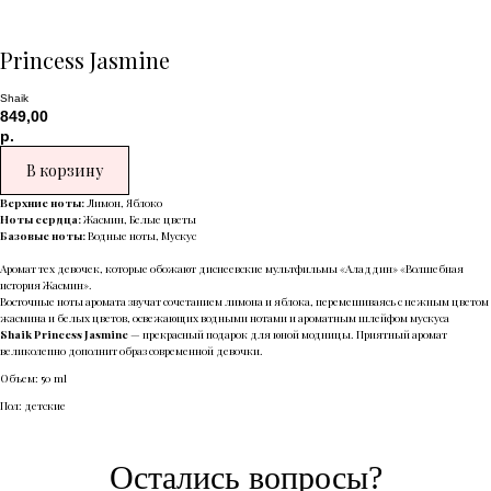
Princess Jasmine
Shaik
849,00
р.
В корзину
Верхние ноты:
Лимон, Яблоко
Ноты сердца:
Жасмин, Белые цветы
Базовые ноты:
Водные ноты, Мускус
Аромат тех девочек, которые обожают диснеевские мультфильмы «Аладдин» «Волшебная
история Жасмин».
Восточные ноты аромата звучат сочетанием лимона и яблока, перемешиваясь с нежным цветом
жасмина и белых цветов, освежающих водными нотами и ароматным шлейфом мускуса
Shaik Princess Jasmine
— прекрасный подарок для юной модницы. Приятный аромат
великолепно дополнит образ современной девочки.
Объем: 50 ml
Пол: детские
Остались вопросы?