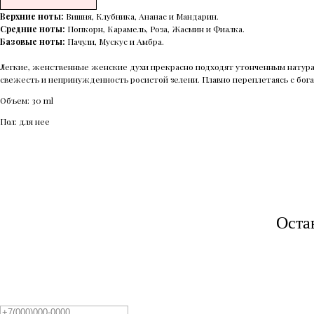
Верхние ноты:
Вишня, Клубника, Ананас и Мандарин.
Средние ноты:
Попкорн, Карамель, Роза, Жасмин и Фиалка.
Базовые ноты:
Пачули, Мускус и Амбра.
Легкие, женственные женские духи прекрасно подходят утонченным натурам
свежесть и непринужденность росистой зелени. Плавно переплетаясь с бо
Объем: 30 ml
Пол: для нее
Оста