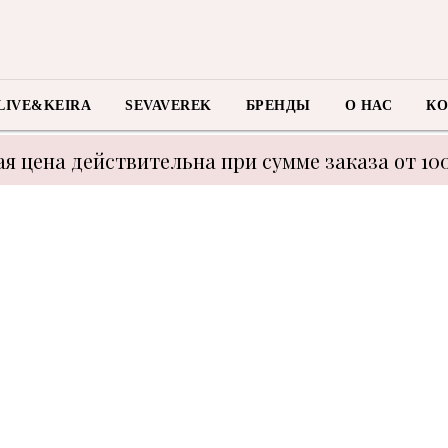
LIVE&KEIRA
SEVAVEREK
БРЕНДЫ
О НАС
КО
я цена действительна при сумме заказа от 10
 с техническими моментами цену уточнять у м