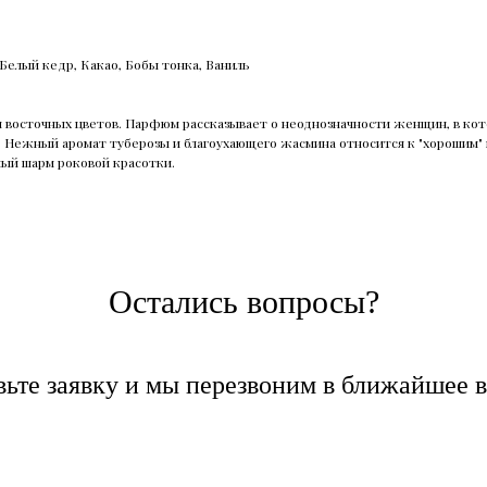
 Белый кедр, Какао, Бобы тонка, Ваниль
 восточных цветов. Парфюм рассказывает о неоднозначности женщин, в кото
ежный аромат туберозы и благоухающего жасмина относится к "хорошим" но
ый шарм роковой красотки.
Остались вопросы?
вьте заявку и мы перезвоним в ближайшее в