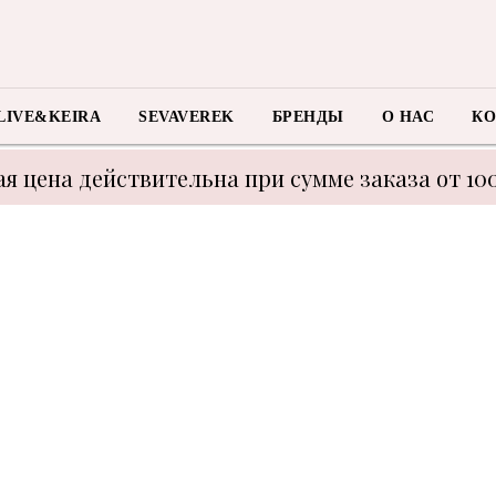
LIVE&KEIRA
SEVAVEREK
БРЕНДЫ
О НАС
КО
я цена действительна при сумме заказа от 10
 с техническими моментами цену уточнять у м