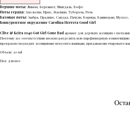
Верхние ноты:
Лимон, Бергамот, Миндаль, Кофе
Ноты сердца:
Апельсин, Ирис, Жасмин, Тубероза, Роза
Базовые ноты:
Амбра, Пралине, Сандал, Пачули, Корица, Кашмеран, Мускус,
Конкурентное окружение Carolina Herrera Good Girl
Clive & Keira 1040 Got Girl Gone Bad
аромат для дерзких женщин с нотками
Поэтому же соответствию можно разделить всю парфюмерную композицию. Н
прекрасно подходит женщинам-искусительницам, придавая им очаровательн
Объем: 30 ml
Пол: для нее
Оста