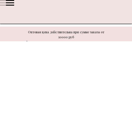
Оптовая цена действительна при сумме заказа от
10000 руб
В связи с техническими моментами цену уточнять у
менеджера